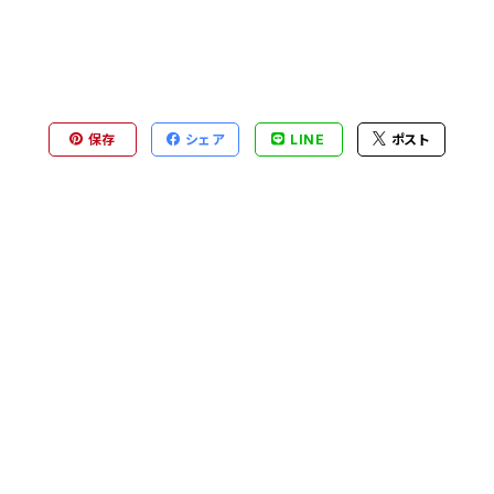
保存
シェア
LINE
ポスト