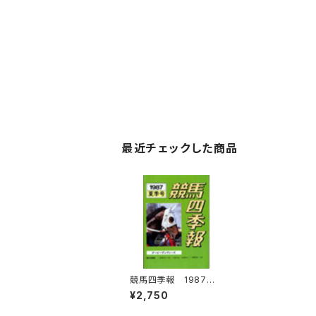
最近チェックした商品
競馬四季報 1987年
夏号(関東版) 通巻62
¥2,750
号