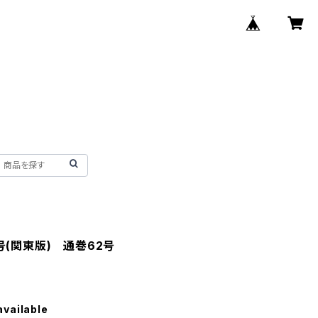
号(関東版) 通巻62号
available