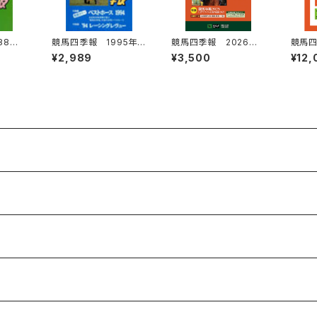
88年
競馬四季報 1995年
競馬四季報 2026年
競馬四
通巻66
春号(関東版) 通巻93
冬号(全国版) 通巻21
026
¥2,989
¥3,500
¥12,
号
6号
春号)