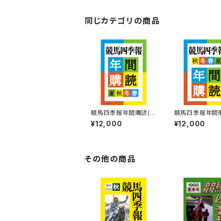
同じカテゴリの商品
競馬四季報年間購読(2
競馬四季報年間購
026年夏号～2027年
026年秋号～20
¥12,000
¥12,000
春号)
夏号)
その他の商品