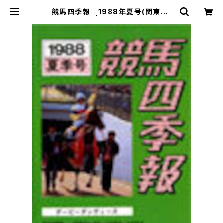
競馬四季報 1988年夏号(関東版)
通巻66号 | サラブレッド血統セン
ター OnlineShop