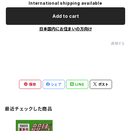
International shipping available
Add to cart
日本国内にお住まいの方向け
通報する
保存
シェア
LINE
ポスト
最近チェックした商品