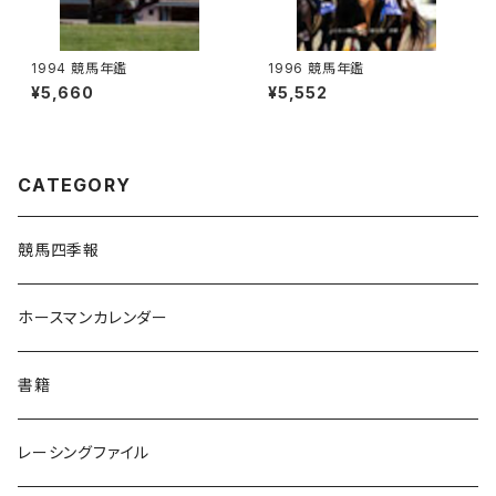
1994 競馬年鑑
1996 競馬年鑑
¥5,660
¥5,552
CATEGORY
競馬四季報
ホースマンカレンダー
書籍
レーシングファイル