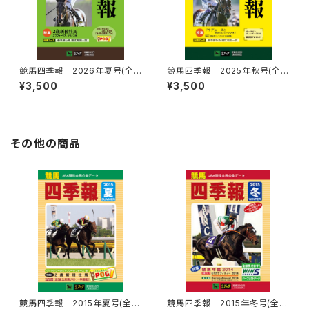
競馬四季報 2026年夏号(全
競馬四季報 2025年秋号(全国
国版) 通巻218号
版) 通巻215号
¥3,500
¥3,500
その他の商品
競馬四季報 2015年夏号(全国
競馬四季報 2015年冬号(全国