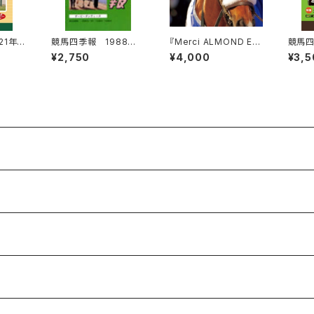
21年春
競馬四季報 1988年
『Merci ALMOND EY
競馬四
197
夏号(関東版) 通巻66
E』
夏号(
¥2,750
¥4,000
¥3,5
号
2号