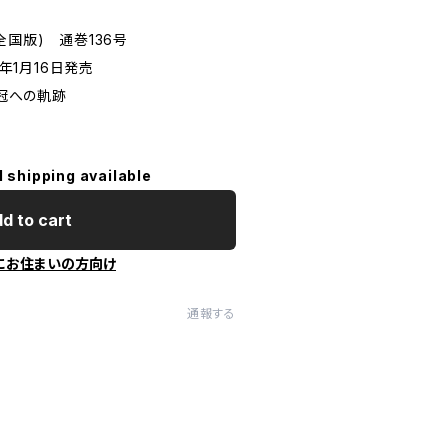
全国版) 通巻136号
6年1月16日発売
3冠への軌跡
ー
l shipping available
d to cart
にお住まいの方向け
通報する