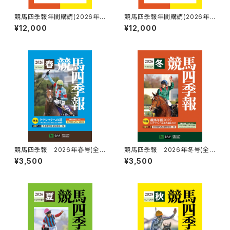
競馬四季報年間購読(2026年
競馬四季報年間購読(2026年
夏号～2027年春号)
秋号～2027年夏号)
¥12,000
¥12,000
競馬四季報 2026年春号(全
競馬四季報 2026年冬号(全
国版) 通巻217号
国版) 通巻216号
¥3,500
¥3,500