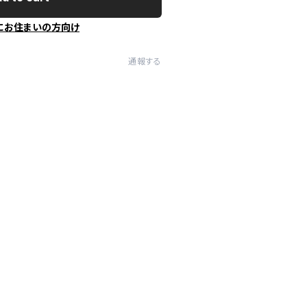
にお住まいの方向け
通報する