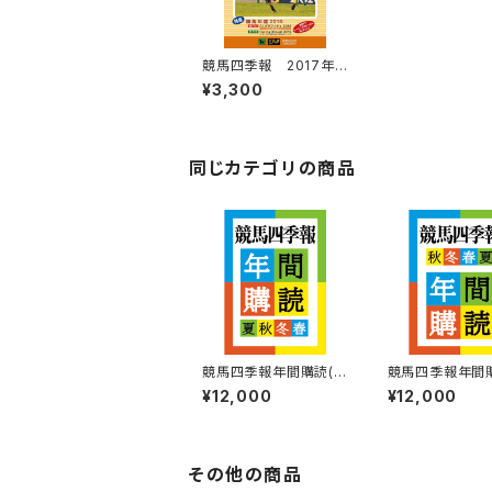
競馬四季報 2017年
冬号(全国版) 通巻18
¥3,300
0号
同じカテゴリの商品
競馬四季報年間購読(2
競馬四季報年間購
026年夏号～2027年
026年秋号～20
¥12,000
¥12,000
春号)
夏号)
その他の商品