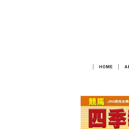
HOME
A