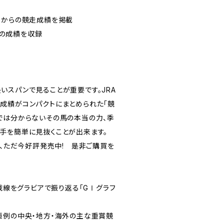
ーからの競走成績を掲載
までの成績を収録
いスパンで見ることが重要です。JRA
成績がコンパクトにまとめられた「競
では分からないその馬の本当の力、季
手を簡単に見抜くことが出来ます。
は、ただ今好評発売中! 是非ご購買を
1戦線をグラビアで振り返る「GⅠグラフ
恒例の中央・地方・海外の主な重賞競