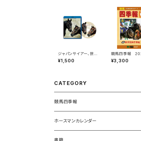
ジャパンサイアー、世界
競馬四季報 20
を翔ける。ディープイン
秋号(全国版) 通
¥1,500
¥3,300
パクトとキングカメハメ
5号
ハが日本競馬に遺した
もの。
CATEGORY
競馬四季報
ホースマンカレンダー
書籍