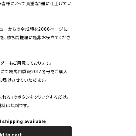
の皆様にとって貴重な1冊に仕上げてい
ビューからの全成績を2088ページに
」を、勝ち馬推理に是非お役立てくださ
ンダーもご用意しております。
にて競馬四季報2017冬号をご購入
お届けさせていただます。
入れる」のボタンをクリックするだけ。
送料は無料です。
l shipping available
d to cart