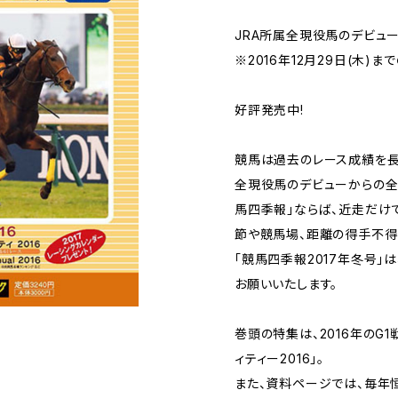
JRA所属全現役馬のデビュ
※2016年12月29日(木)
好評発売中!
競馬は過去のレース成績を長
全現役馬のデビューからの全
馬四季報」ならば、近走だけ
節や競馬場、距離の得手不得
「競馬四季報2017年冬号」
お願いいたします。
巻頭の特集は、2016年のG
ィティー2016」。
また、資料ページでは、毎年