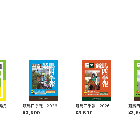
読(2
競馬四季報 2026年
競馬四季報 2026年
競馬四
27年
春号(全国版) 通巻21
冬号(全国版) 通巻21
夏号(
¥3,500
¥3,500
¥3,5
7号
6号
8号