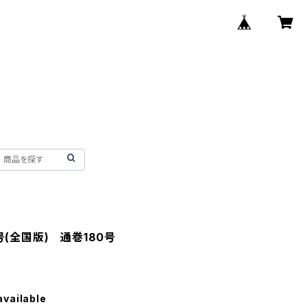
(全国版) 通巻180号
available