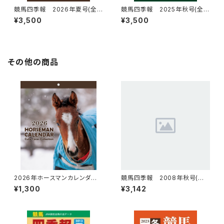
競馬四季報 2026年夏号(全
競馬四季報 2025年秋号(全国
国版) 通巻218号
版) 通巻215号
¥3,500
¥3,500
その他の商品
2026年ホースマンカレンダー
競馬四季報 2008年秋号(全
～キュートフェイスコレクション
国版) 通巻147号
¥1,300
¥3,142
~