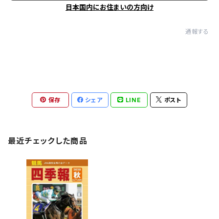
日本国内にお住まいの方向け
通報する
保存
シェア
LINE
ポスト
最近チェックした商品