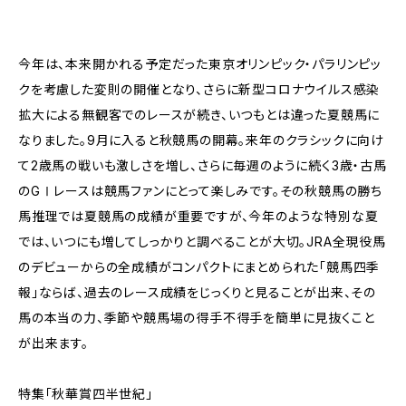
今年は、本来開かれる予定だった東京オリンピック・パラリンピッ
クを考慮した変則の開催となり、さらに新型コロナウイルス感染
拡大による無観客でのレースが続き、いつもとは違った夏競馬に
なりました。9月に入ると秋競馬の開幕。来年のクラシックに向け
て2歳馬の戦いも激しさを増し、さらに毎週のように続く3歳・古馬
のGⅠレースは競馬ファンにとって楽しみです。その秋競馬の勝ち
馬推理では夏競馬の成績が重要ですが、今年のような特別な夏
では、いつにも増してしっかりと調べることが大切。JRA全現役馬
のデビューからの全成績がコンパクトにまとめられた「競馬四季
報」ならば、過去のレース成績をじっくりと見ることが出来、その
馬の本当の力、季節や競馬場の得手不得手を簡単に見抜くこと
が出来ます。
特集「秋華賞四半世紀」