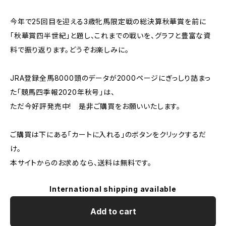
今年で25回目を迎える3歳牝馬限定戦の総決算秋華賞を前に
「秋華賞四半世紀」と題し、これまでの戦いを、グラフと豊富な資
料で振り返ります。どうぞお楽しみに。
JRA登録全馬8000頭のデータが2000ページにぎっしり詰まっ
た「競馬四季報2020年秋号」は、
ただ今好評発売中! 是非ご購買をお願いいたします。
ご購買は下にある「カートに入れる」のボタンをクリックするだ
け。
本サイトからのお求めなら、送料は無料です。
International shipping available
Add to cart