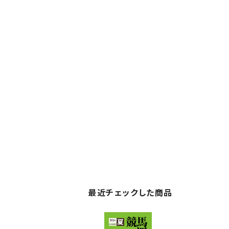
最近チェックした商品