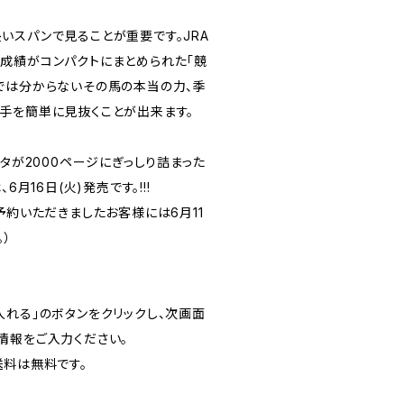
いスパンで見ることが重要です。JRA
成績がコンパクトにまとめられた「競
では分からないその馬の本当の力、季
手を簡単に見抜くことが出来ます。
ータが2000ページにぎっしり詰まった
6月16日(火)発売です。!!!
予約いただきましたお客様には6月11
）
入れる」のボタンをクリックし、次画面
情報をご入力ください。
送料は無料です。