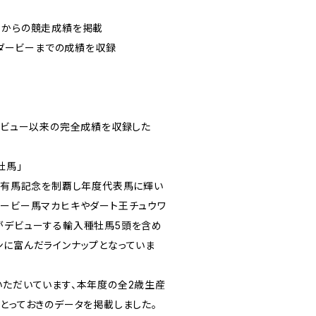
ーからの競走成績を掲載
日本ダービーまでの成績を収録
のデビュー以来の完全成績を収録した
牡馬」
)、有馬記念を制覇し年度代表馬に輝い
ダービー馬マカヒキやダート王チュウワ
がデビューする輸入種牡馬5頭を含め
ンに富んだラインナップとなっていま
いただいています、本年度の全2歳生産
とっておきのデータを掲載しました。