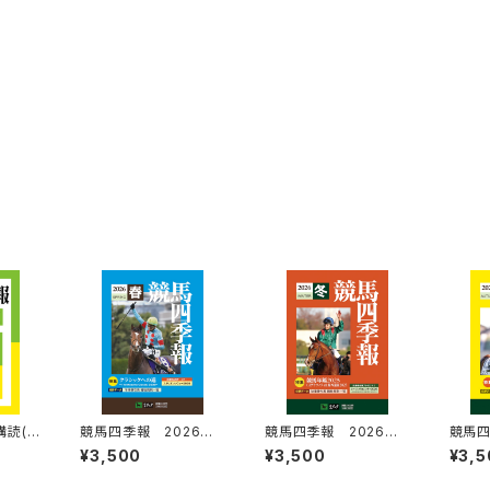
読(2
競馬四季報 2026年
競馬四季報 2026年
競馬四
27年
春号(全国版) 通巻21
冬号(全国版) 通巻21
秋号(
¥3,500
¥3,500
¥3,5
7号
6号
5号