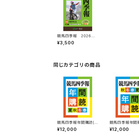
競馬四季報 2026年
夏号(全国版) 通巻21
¥3,500
8号
同じカテゴリの商品
競馬四季報年間購読(2
競馬四季報年間購
026年夏号～2027年
026年秋号～20
¥12,000
¥12,000
春号)
夏号)