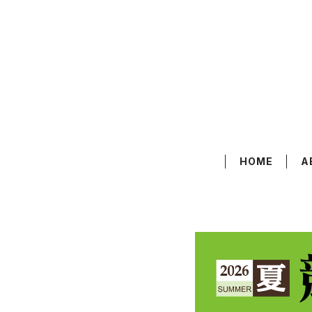
HOME
A