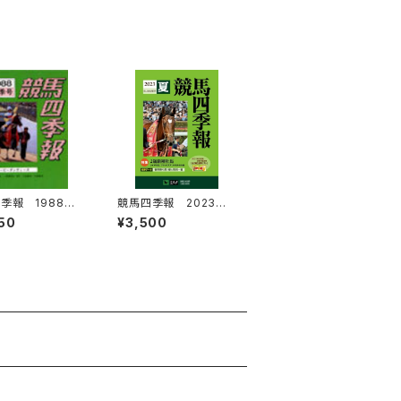
季報 1988年
競馬四季報 2023年
関東版) 通巻66
夏号(全国版) 通巻20
50
¥3,500
6号